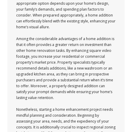
appropriate option depends upon your home’s design,
your family’s demands, and spending plan factors to
consider. When prepared appropriately, a home addition
can effortlessly blend with the existing style, enhancing your
home’s visual allure.
Among the considerable advantages of a home addition is
that it often provides a greater return on investment than
other home renovation tasks. By enhancing square video
footage, you increase your residential or commercial
property’s market price. Property specialists typically
recommend details additions, like a new washroom or an
upgraded kitchen area, as they can bring in prospective
purchasers and provide a substantial return when it’s time
to offer. Moreover, a properly designed addition can
satisfy your prompt demands while ensuring your home’s
lasting value retention.
Nonetheless, starting a home enhancement project needs
mindful planning and consideration. Beginning by
assessing your area, needs, and the expediency of your
concepts. It is additionally crucial to inspect regional zoning