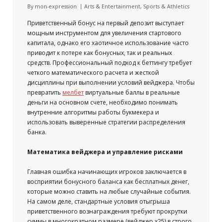
By
mon-expression
Arts & Entertainment
,
Sports & Athletics
Приветственный бонус на первый депозит выступает
мощным инструментом для увеличения стартового
капитала, однако его хаотичное использование часто
приводит к потере как бонусных, так и реальных
средств. Профессиональный подход к беттингу требует
четкого математического расчета и жесткой
дисциплины при выполнении условий вейджера. Чтобы
превратить
мелбет
виртуальные баллы в реальные
деньги на основном счете, необходимо понимать
внутренние алгоритмы работы букмекера и
использовать выверенные стратегии распределения
банка.
Математика вейджера и управление рисками
Главная ошибка начинающих игроков заключается в
восприятии бонусного баланса как бесплатных денег,
которые можно ставить на любые случайные события.
На самом деле, стандартные условия отыгрыша
приветственного вознаграждения требуют прокрутки
суммы в многократном размере (вейджер х25) в строго