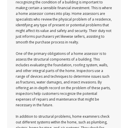
recognizing the condition of a building is important to
making certain a sensible financial investment. This is where
a home assessor comes into play. Home assessors are
specialists who review the physical problem of a residence,
identifying any type of present or potential problems that
might affect its value and safety and security. Their duty not
just informs purchasers yet likewise sellers, assisting to
smooth the purchase process in realty.
One of the primary obligations of a home assessor is to
assess the structural components of a building. This
includes evaluating the foundation, roofing system, walls,
and other integral parts of the home. Inspectors use a
range of devices and techniques to determine issues such
as fractures, water damages, and insect invasions. By
offering an in-depth record on the problem of these parts,
inspectors help customers recognize the potential
expenses of repairs and maintenance that might be
necessary in the future.
In addition to structural problems, home examiners check
out different systems within the home, such as plumbing,
electric, home heating, and a/c systems. They check for