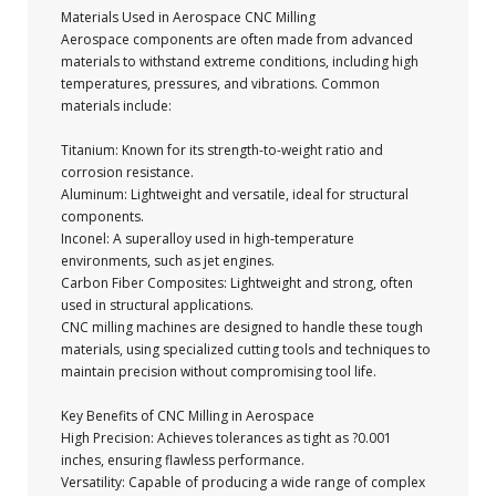
Materials Used in Aerospace CNC Milling
Aerospace components are often made from advanced
materials to withstand extreme conditions, including high
temperatures, pressures, and vibrations. Common
materials include:
Titanium: Known for its strength-to-weight ratio and
corrosion resistance.
Aluminum: Lightweight and versatile, ideal for structural
components.
Inconel: A superalloy used in high-temperature
environments, such as jet engines.
Carbon Fiber Composites: Lightweight and strong, often
used in structural applications.
CNC milling machines are designed to handle these tough
materials, using specialized cutting tools and techniques to
maintain precision without compromising tool life.
Key Benefits of CNC Milling in Aerospace
High Precision: Achieves tolerances as tight as ?0.001
inches, ensuring flawless performance.
Versatility: Capable of producing a wide range of complex