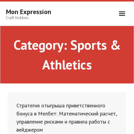
Skip
to
Mon Expression
content
Craft Hobbies
Category:
Sports &
Athletics
Стратегия отыгрыша приветственного
бонуса в Мелбет: Математический расчет,
управление рисками и правила работы с
вейджером