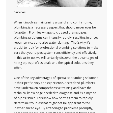
Services
When it involves maintaining a useful and comfy home,
plumbing is a necessary aspect that should never ever be
forgotten. From leaky taps to clogged drains pipes,
plumbing problems can intensify rapidly, resulting in pricey
repair services and also water damage. That’s why it’s
crucial to look for professional plumbing solutions to make
sure that your pipes system runs efficiently and effectively.
In this write-up, we will certainly discover the advantages of
hiring pipes professionals and the typical solutions they
offer.
One of the key advantages of specialist plumbing solutions
is their proficiency and experience. Accredited plumbers
have undertaken comprehensive training and have the
technical knowledge needed to diagnose and fix a myriad
of pipes issues. This know-how permits them to rapidly
determine troubles that might not be apparent to the
inexperienced eye. By attending to problems promptly,