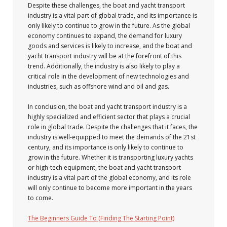
Despite these challenges, the boat and yacht transport
industry is a vital part of global trade, and its importance is
only likely to continue to grow in the future. As the global
economy continues to expand, the demand for luxury
goods and services is likely to increase, and the boat and
yacht transport industry will be at the forefront of this
trend. Additionally, the industry is also likely to play a
critical role in the development of new technologies and
industries, such as offshore wind and oil and gas.
In conclusion, the boat and yacht transport industry is a
highly specialized and efficient sector that plays a crucial
role in global trade. Despite the challenges that it faces, the
industry is well-equipped to meet the demands of the 21st
century, and its importance is only likely to continue to
grow in the future. Whether it is transporting luxury yachts
or high-tech equipment, the boat and yacht transport
industry is a vital part of the global economy, and its role
will only continue to become more important in the years
to come.
The Beginners Guide To (Finding The Starting Point)