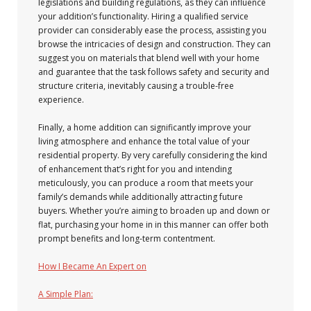
legislations and building regulations, as they can influence
your addition’s functionality. Hiring a qualified service
provider can considerably ease the process, assisting you
browse the intricacies of design and construction. They can
suggest you on materials that blend well with your home
and guarantee that the task follows safety and security and
structure criteria, inevitably causing a trouble-free
experience.
Finally, a home addition can significantly improve your
living atmosphere and enhance the total value of your
residential property. By very carefully considering the kind
of enhancement that’s right for you and intending
meticulously, you can produce a room that meets your
family’s demands while additionally attracting future
buyers. Whether you’re aiming to broaden up and down or
flat, purchasing your home in in this manner can offer both
prompt benefits and long-term contentment.
How I Became An Expert on
A Simple Plan: