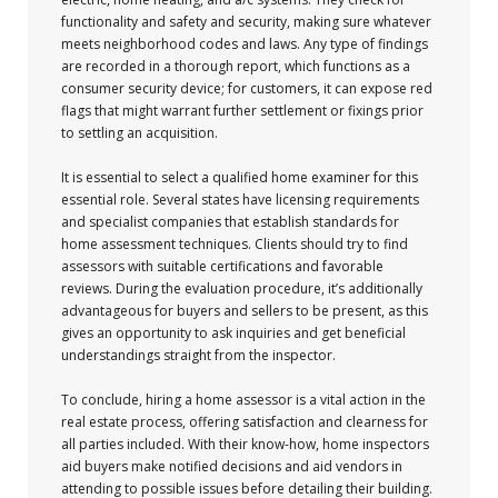
functionality and safety and security, making sure whatever
meets neighborhood codes and laws. Any type of findings
are recorded in a thorough report, which functions as a
consumer security device; for customers, it can expose red
flags that might warrant further settlement or fixings prior
to settling an acquisition.
It is essential to select a qualified home examiner for this
essential role. Several states have licensing requirements
and specialist companies that establish standards for
home assessment techniques. Clients should try to find
assessors with suitable certifications and favorable
reviews. During the evaluation procedure, it’s additionally
advantageous for buyers and sellers to be present, as this
gives an opportunity to ask inquiries and get beneficial
understandings straight from the inspector.
To conclude, hiring a home assessor is a vital action in the
real estate process, offering satisfaction and clearness for
all parties included. With their know-how, home inspectors
aid buyers make notified decisions and aid vendors in
attending to possible issues before detailing their building.