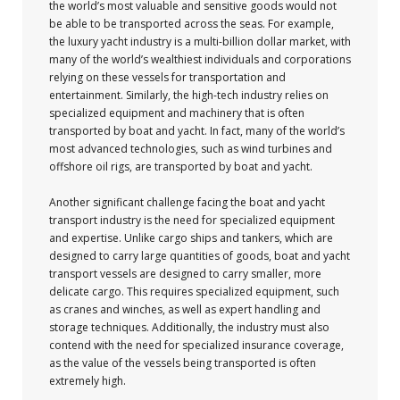
the world’s most valuable and sensitive goods would not
be able to be transported across the seas. For example,
the luxury yacht industry is a multi-billion dollar market, with
many of the world’s wealthiest individuals and corporations
relying on these vessels for transportation and
entertainment. Similarly, the high-tech industry relies on
specialized equipment and machinery that is often
transported by boat and yacht. In fact, many of the world’s
most advanced technologies, such as wind turbines and
offshore oil rigs, are transported by boat and yacht.
Another significant challenge facing the boat and yacht
transport industry is the need for specialized equipment
and expertise. Unlike cargo ships and tankers, which are
designed to carry large quantities of goods, boat and yacht
transport vessels are designed to carry smaller, more
delicate cargo. This requires specialized equipment, such
as cranes and winches, as well as expert handling and
storage techniques. Additionally, the industry must also
contend with the need for specialized insurance coverage,
as the value of the vessels being transported is often
extremely high.