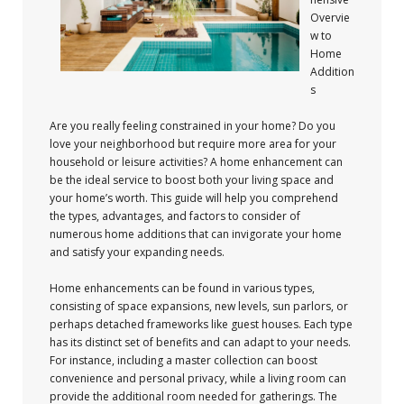
Overvie
w to
Home
Addition
s
Are you really feeling constrained in your home? Do you
love your neighborhood but require more area for your
household or leisure activities? A home enhancement can
be the ideal service to boost both your living space and
your home’s worth. This guide will help you comprehend
the types, advantages, and factors to consider of
numerous home additions that can invigorate your home
and satisfy your expanding needs.
Home enhancements can be found in various types,
consisting of space expansions, new levels, sun parlors, or
perhaps detached frameworks like guest houses. Each type
has its distinct set of benefits and can adapt to your needs.
For instance, including a master collection can boost
convenience and personal privacy, while a living room can
provide the additional room needed for gatherings. The