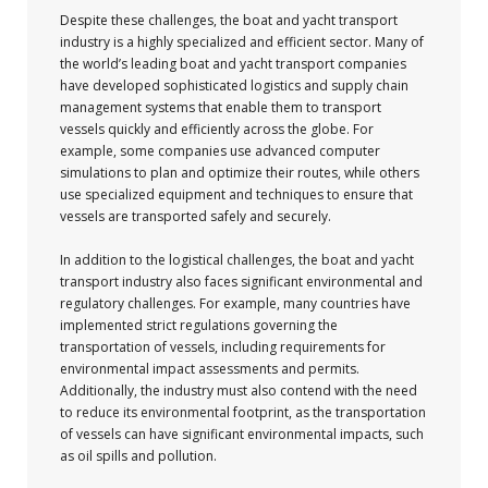
Despite these challenges, the boat and yacht transport
industry is a highly specialized and efficient sector. Many of
the world’s leading boat and yacht transport companies
have developed sophisticated logistics and supply chain
management systems that enable them to transport
vessels quickly and efficiently across the globe. For
example, some companies use advanced computer
simulations to plan and optimize their routes, while others
use specialized equipment and techniques to ensure that
vessels are transported safely and securely.
In addition to the logistical challenges, the boat and yacht
transport industry also faces significant environmental and
regulatory challenges. For example, many countries have
implemented strict regulations governing the
transportation of vessels, including requirements for
environmental impact assessments and permits.
Additionally, the industry must also contend with the need
to reduce its environmental footprint, as the transportation
of vessels can have significant environmental impacts, such
as oil spills and pollution.