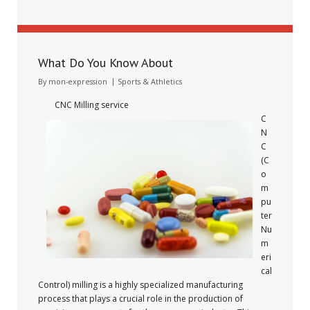
February 23, 2025
What Do You Know About
By
mon-expression
Sports & Athletics
CNC Milling service
C
N
C
(C
o
m
pu
ter
Nu
m
eri
cal
Control) milling is a highly specialized manufacturing
process that plays a crucial role in the production of