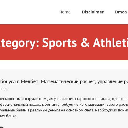
Home
Disclaimer
Dmca 
tegory:
Sports & Athlet
бонуса в Мелбет: Математический расчет, управление р
letics
ает мощным инструментом для увеличения стартового капитала, однако е
рофессиональный подход к беттингу требует четкого математического ра
уальные баллы в реальные деньги на основном счете, необходимо пони
ия банка.
ми