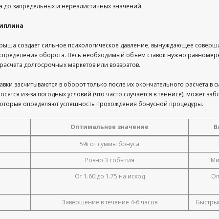
а до запредельных и нереалистичных значений.
циплина
рыша создает сильное психологическое давление, вынуждающее соверша
аспределения оборота. Весь необходимый объем ставок нужно равномерн
 расчета долгосрочных маркетов или возвратов.
авки засчитываются в оборот только после их окончательного расчета в с
ятся из-за погодных условий (что часто случается в теннисе), может за
которые определяют успешность прохождения бонусной процедуры.
Оптимальное значение
В
5% от суммы бонуса
Ровно 3 события
Ми
От 1.60 до 1.75 на исход
Оп
Завершение в течение 4-6 часов
Быстры