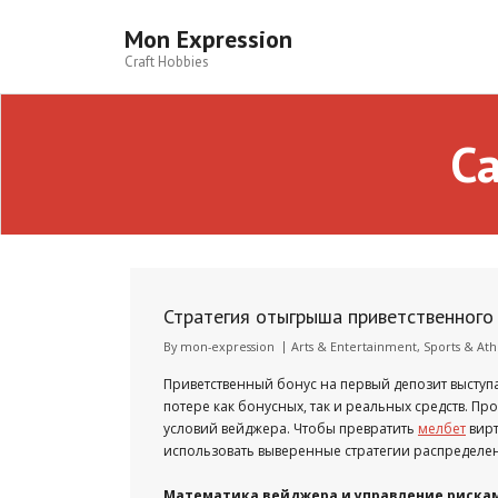
Skip
to
Mon Expression
content
Craft Hobbies
Ca
Стратегия отыгрыша приветственного 
By
mon-expression
Arts & Entertainment
,
Sports & Ath
Приветственный бонус на первый депозит выступ
потере как бонусных, так и реальных средств. П
условий вейджера. Чтобы превратить
мелбет
вирт
использовать выверенные стратегии распределен
Математика вейджера и управление риска