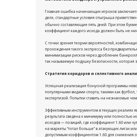
Главная ошибка начинающих игроков заключается
деле, стандартные условия отыгрыша приветстве
обычно составляющие пять дней.
При этом букмек
коэффициент каждого исхода должен быть не ниж
С точки зрения теории вероятностей, комбинаци
прохождения такого экспресса без предваритель
минимизации рисков через дробление банкролла
так называемую подушку безопасности, которая з
Стратегия коридоров и селективного анали
Успешная реализация бонусной программы невоз
популярными видами спорта, такими как футбол, т
экспертизой. Попытки ставить на незнакомые че
Эффективным инструментом в текущих реалиях явл
результата сведена к минимуму или полностью 
исходов — позиций, где коэффициент 1.60 или ч
на маркеты “тотал больше” в атакующих лигах и
допустимым коэффициентом 1.60 для снижения общ