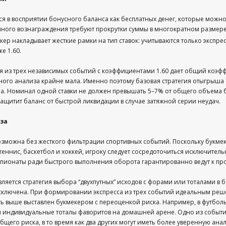
 в восприятии бонусного баланса как бесплатных денег, которые можно
нного вознаграждения требуют прокрутки суммы в многократном размере 
ер накладывает жесткие рамки на тип ставок: учитываются только экспре
е 1.60.
я из трех независимых событий с коэффициентами 1.60 дает общий коэфф
ного анализа крайне мала. Именно поэтому базовая стратегия отыгрыша
. Номинал одной ставки не должен превышать 5–7% от общего объема б
ащитит баланс от быстрой ликвидации в случае затяжной серии неудач.
за
можна без жесткого фильтрации спортивных событий. Поскольку букмек
еннис, баскетбол и хоккей, игроку следует сосредоточиться исключитель
мпионаты ради быстрого выполнения оборота гарантированно ведут к пр
яется стратегия выбора “двухпутных” исходов с форами или тоталами в б
исключена. При формировании экспресса из трех событий идеальным реш
уть выше выставлен букмекером с переоценкой риска. Например, в футб
ли индивидуальные тоталы фаворитов на домашней арене. Одно из событ
его риска, в то время как два других могут иметь более уверенную анал