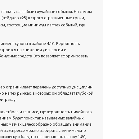
 ставить на любые случайные события. На самом
(вейджер х25) в строго ограниченные сроки,
ссы, состоящие минимум из трех событий, где
ициент купона в районе 4.10. Вероятность
 строится на снижении дисперсии и
онусных средств. Это позволяет сформировать
ер ограничивает перечень доступных дисциплин
но на тех рынках, в которых он обладает глубокой
оигрышу.
аскетболе и теннисе, где вероятность ничейного
ением будет поиск так называемых валуйных
ольных матчах целесообразно обращать внимание
ий в экспрессе можно выбирать с минимально
итическую базу, но не превышать планку 1.80,