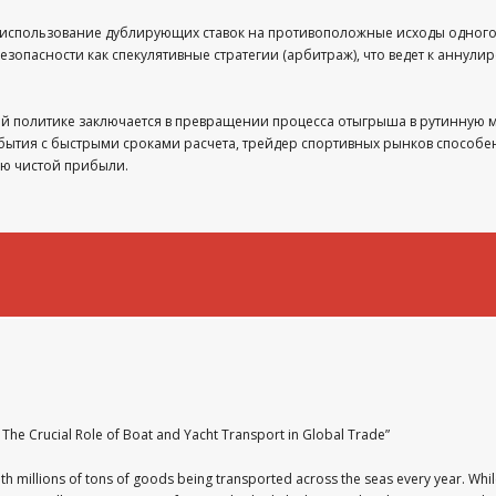
использование дублирующих ставок на противоположные исходы одного и
зопасности как спекулятивные стратегии (арбитраж), что ведет к аннул
ой политике заключается в превращении процесса отыгрыша в рутинную м
бытия с быстрыми сроками расчета, трейдер спортивных рынков способ
ию чистой прибыли.
: The Crucial Role of Boat and Yacht Transport in Global Trade”
 with millions of tons of goods being transported across the seas every year. Wh