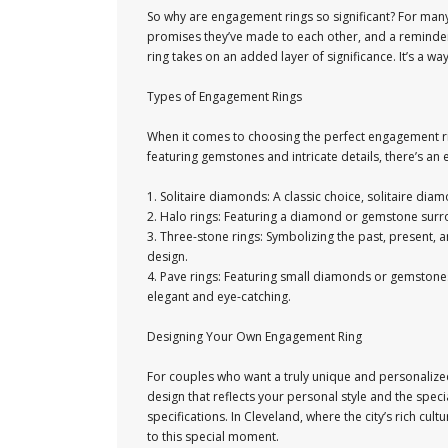
So why are engagement rings so significant? For many 
promises they’ve made to each other, and a reminder 
ring takes on an added layer of significance. It’s a way
Types of Engagement Rings
When it comes to choosing the perfect engagement ri
featuring gemstones and intricate details, there’s an
1. Solitaire diamonds: A classic choice, solitaire dia
2. Halo rings: Featuring a diamond or gemstone surro
3. Three-stone rings: Symbolizing the past, present, 
design.
4. Pave rings: Featuring small diamonds or gemstones 
elegant and eye-catching.
Designing Your Own Engagement Ring
For couples who want a truly unique and personalized
design that reflects your personal style and the spec
specifications. In Cleveland, where the city’s rich cul
to this special moment.