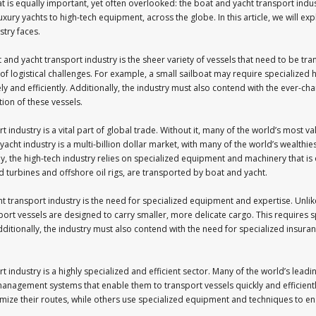
hat is equally important, yet often overlooked: the boat and yacht transport indu
xury yachts to high-tech equipment, across the globe. In this article, we will exp
stry faces.
t and yacht transport industry is the sheer variety of vessels that need to be t
of logistical challenges. For example, a small sailboat may require specialized
ely and efficiently. Additionally, the industry must also contend with the ever-c
ion of these vessels.
t industry is a vital part of global trade. Without it, many of the world’s most 
acht industry is a multi-billion dollar market, with many of the world’s wealthie
ly, the high-tech industry relies on specialized equipment and machinery that is
 turbines and offshore oil rigs, are transported by boat and yacht.
ht transport industry is the need for specialized equipment and expertise. Unli
sport vessels are designed to carry smaller, more delicate cargo. This requires
ditionally, the industry must also contend with the need for specialized insuran
t industry is a highly specialized and efficient sector. Many of the world’s le
management systems that enable them to transport vessels quickly and efficien
ze their routes, while others use specialized equipment and techniques to ens